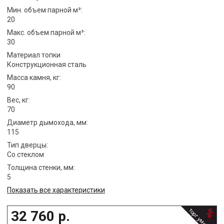
Мин. объем парной м³:
20
Макс. объем парной м³:
30
Материал топки
Конструкционная сталь
Масса камня, кг:
90
Вес, кг:
70
Диаметр дымохода, мм:
115
Тип дверцы:
Со стеклом
Толщина стенки, мм:
5
Показать все характеристики
%
торг уместен
32 760
р.