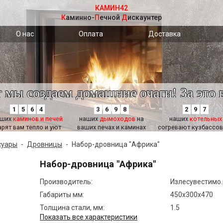
КАМИН42
Каминно
-
Печной
Дискаунтер
О нас
Оплата
Доставка
т мы создаем домашние очаги! За это 
1
5
6
4
3
6
9
8
2
9
7
аших
каминов и печей
наших
дымоходов
на
наших
котельных
арят вам тепло и уют
ваших печах и каминах
согревают кузбассов
суары
-
Дровницы
-
Набор-дровница "Африка"
Набор-дровница "Африка"
Производитель:
Излесувестимо
Габариты мм:
450х300х470
Толщина стали, мм:
1.5
Показать все характеристики