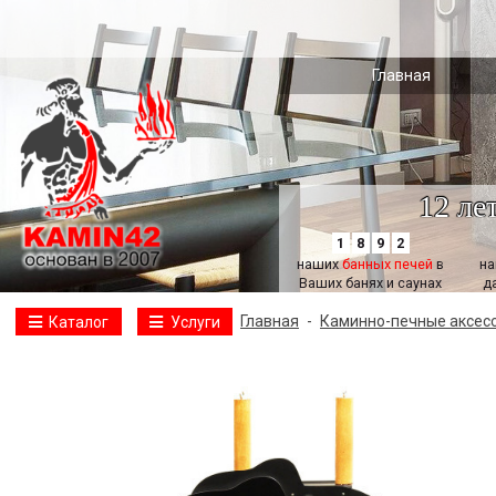
Главная
12 ле
1
8
9
2
наших
банных печей
в
н
Ваших банях и саунах
д
Главная
-
Каминно-печные аксес
Каталог
Услуги