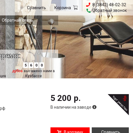
8 (3842) 48-02-32
Сравнить
Корзина
Обратный звонок
Обратная связь
время:
5
6
0
0
дубов
высажено нами в
цев
Кузбассе
5 200
р.
%
торг уместен
В наличии на заводе
.рф
В корзину
Сравнить