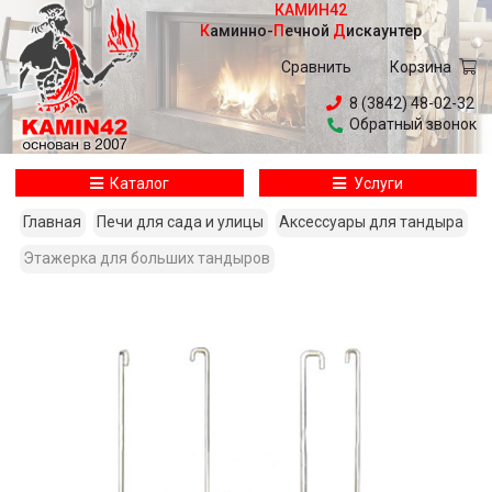
КАМИН42
Каминно
-
Печной
Дискаунтер
Сравнить
Корзина
8 (3842) 48-02-32
Обратный звонок
Каталог
Услуги
Главная
Печи для сада и улицы
Аксессуары для тандыра
Этажерка для больших тандыров